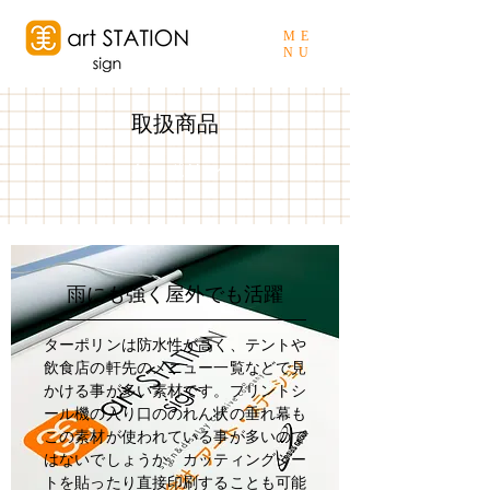
ME
NU
取扱商品
ターポリン
雨にも強く屋外でも活躍
ターポリンは防水性が高く、テントや
飲食店の軒先のメニュー一覧などで見
かける事が多い素材です。プリントシ
ール機の入り口ののれん状の垂れ幕も
この素材が使われている事が多いので
はないでしょうか。カッティングシー
トを貼ったり直接印刷することも可能